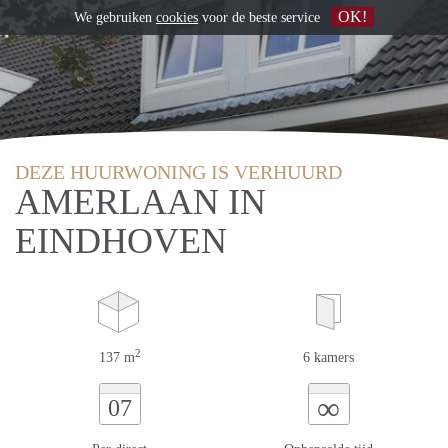
OK!
We gebruiken
cookies
voor de beste service
DEZE HUURWONING IS VERHUURD
AMERLAAN IN
EINDHOVEN
2
137 m
6 kamers
∞
07