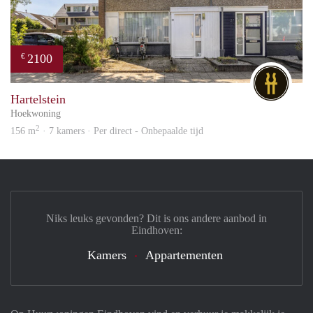
2100
€
DG
Hartelstein
Hoekwoning
2
156 m
· 7 kamers · Per direct - Onbepaalde tijd
Niks leuks gevonden? Dit is ons andere aanbod in
Eindhoven:
Kamers
Appartementen