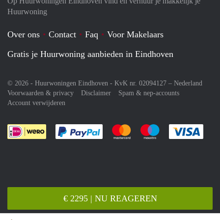
Op Huurwoningen Eindhoven vind en verhuur je makkelijk je
Huurwoning
Over ons
Contact
Faq
Voor Makelaars
Gratis je Huurwoning aanbieden in Eindhoven
© 2026 - Huurwoningen Eindhoven - KvK nr. 02094127 –
Nederland
Voorwaarden & privacy
Disclaimer
Spam & nep-accounts
Account verwijderen
Je rekent gemakkelijk af met Paypal
Je rekent gemakkelijk af met M
Je rekent gemakkelij
Je re
€ 2295 | NU REAGEREN