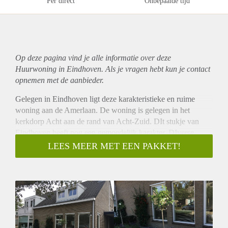
Per direct
Onbepaalde tijd
Op deze pagina vind je alle informatie over deze
Huurwoning in Eindhoven. Als je vragen hebt kun je contact
opnemen met de aanbieder.
Gelegen in Eindhoven ligt deze karakteristieke en ruime
woning aan de Amerlaan. De woning is gelegen in het
kerkdorp Acht aan de rand van Acht-Zuid. DIt stukje van
Eindhoven heeft nog een gemoedelijk karakter. DIverse
voorzieningen (huisartensenpraktijk, bakker, ijscowinkel,
LEES MEER MET EEN PAKKET!
restaurant, basisschool, kinderdagverblijf en sportvelden) zijn
te vinden in het dorp zelf. Overige voorzieningen zijn op
korte afstand bereikbaar zoals middelbare scholen,
internationele school, diverse winkelcentra,
sportaccomodaties, ASML, Philips Best en Eindhoven
Airport. De uitvalswegen zijn op enkele minuten rijden te
bereiken.