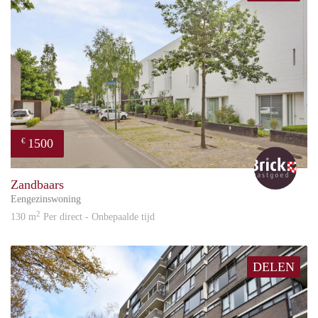
1500
€
Bric
Zandbaars
Eengezinswoning
2
130 m
Per direct - Onbepaalde tijd
DELEN