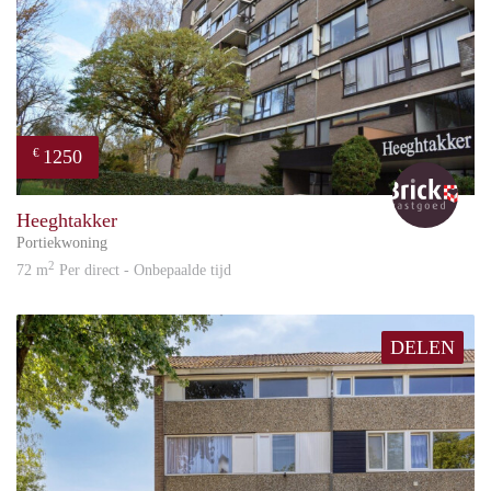
1250
€
Bric
Heeghtakker
Portiekwoning
2
72 m
Per direct - Onbepaalde tijd
DELEN