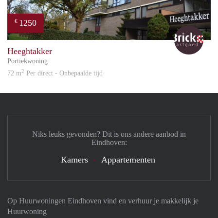
1250
€
Bric
Heeghtakker
Portiekwoning
2
72 m
Per direct - Onbepaalde tijd
Niks leuks gevonden? Dit is ons andere aanbod in
Eindhoven:
Kamers
Appartementen
Op Huurwoningen Eindhoven vind en verhuur je makkelijk je
Huurwoning