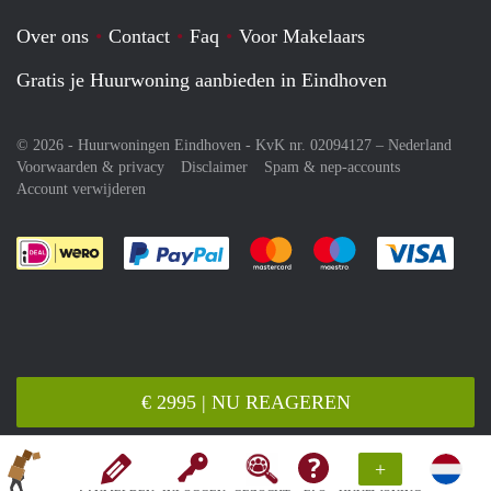
Over ons
Contact
Faq
Voor Makelaars
Gratis je Huurwoning aanbieden in Eindhoven
© 2026 - Huurwoningen Eindhoven - KvK nr. 02094127 –
Nederland
Voorwaarden & privacy
Disclaimer
Spam & nep-accounts
Account verwijderen
Je rekent gemakkelijk af met Paypal
Je rekent gemakkelijk af met M
Je rekent gemakkelij
Je re
€ 2995 | NU REAGEREN
+