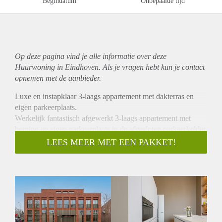
Begindatum
Onbepaalde tijd
Op deze pagina vind je alle informatie over deze
Huurwoning in Eindhoven. Als je vragen hebt kun je contact
opnemen met de aanbieder.
Luxe en instapklaar 3-laags appartement met dakterras en
eigen parkeerplaats.
Werkelijk fantastisch afgewerkt 3-laags appartement met
berging en eigen parkeerplaats in de afgesloten parkeerkelder.
Het appartementencomplex is in 2022 opgeleverd en voldoet
LEES MEER MET EEN PAKKET!
aan alle moderne eisen qua isolatie en duurzaamheid,
inclusief zonnepanelen. Het appartement beschikt over een
hoogwaardige gietvloer met vloerverwarming, een luxe open
keuken, ruime slaapkamers en een prachtige badkamer met
ligbad en inloopdouche. Het royale dakterras biedt volledige
privacy.
De Langdonkenstraat is gelegen in de wijk Philipsdorp, een