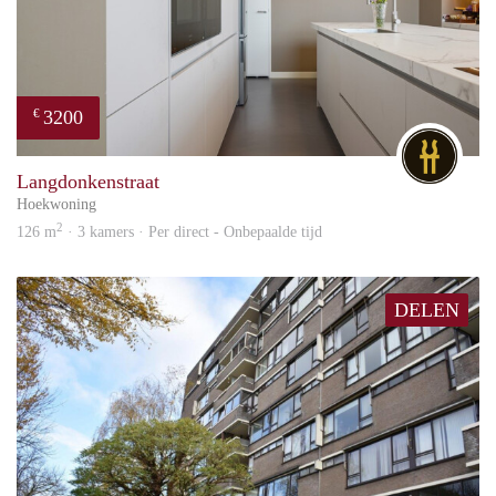
3200
€
DG
Langdonkenstraat
Hoekwoning
2
126 m
· 3 kamers · Per direct - Onbepaalde tijd
DELEN