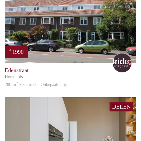
1990
€
Bric
Edenstraat
Herenhuis
2
280 m
Per direct - Onbepaalde tijd
DELEN