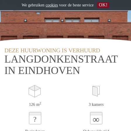
OK!
We gebruiken
cookies
voor de beste service
DEZE HUURWONING IS VERHUURD
LANGDONKENSTRAAT
IN EINDHOVEN
2
126 m
3 kamers
∞
?