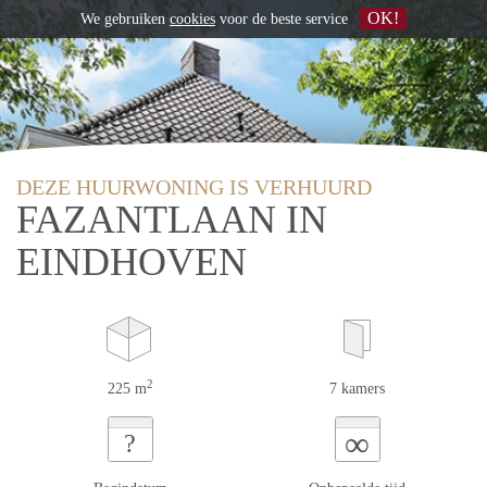
OK!
We gebruiken
cookies
voor de beste service
DEZE HUURWONING IS VERHUURD
FAZANTLAAN IN
EINDHOVEN
2
225 m
7 kamers
∞
?