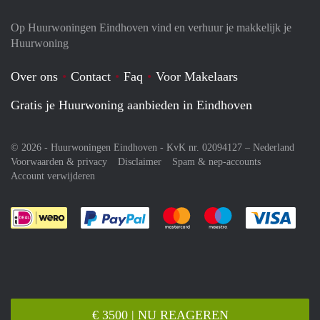
Op Huurwoningen Eindhoven vind en verhuur je makkelijk je
Huurwoning
Over ons
Contact
Faq
Voor Makelaars
Gratis je Huurwoning aanbieden in Eindhoven
© 2026 - Huurwoningen Eindhoven - KvK nr. 02094127 –
Nederland
Voorwaarden & privacy
Disclaimer
Spam & nep-accounts
Account verwijderen
Je rekent gemakkelijk af met Paypal
Je rekent gemakkelijk af met M
Je rekent gemakkelij
Je re
€ 3500 | NU REAGEREN