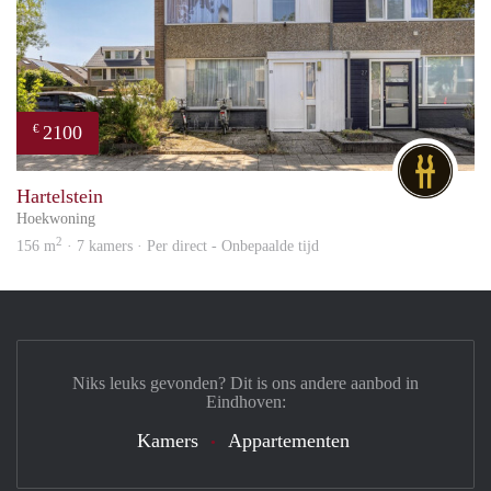
2100
€
DG
Hartelstein
Hoekwoning
2
156 m
· 7 kamers · Per direct - Onbepaalde tijd
Niks leuks gevonden? Dit is ons andere aanbod in
Eindhoven:
Kamers
Appartementen