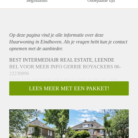
Begindatum
Onbepaalde tijd
Op deze pagina vind je alle informatie over deze
Huurwoning in Eindhoven. Als je vragen hebt kun je contact
opnemen met de aanbieder.
BEST INTERMEDIAIR REAL ESTATE, LEENDE
BEL VOOR MEER INFO GERRIE ROYACKERS 06-
22230896
STIJLVOL WONEN OP ABSOLUTE TOPLOCATIE
Vooroorlogse, karakteristieke stadsvilla met behoud van
LEES MEER MET EEN PAKKET!
originele sfeerelementen compleet gemoderniseerd. Voorzien
van o.a. luxe keuken, 2 moderne badkamers, sfeervolle
royale living, 4/5 slaapkamers en een gezellige stadstuin.
Gesitueerd op absolute toplocatie in het gewilde Villapark
nabij het centrum van Eindhoven.
HUURPRIJS € 3.500,-