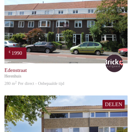
1990
€
Bric
Edenstraat
Herenhuis
2
280 m
Per direct - Onbepaalde tijd
DELEN