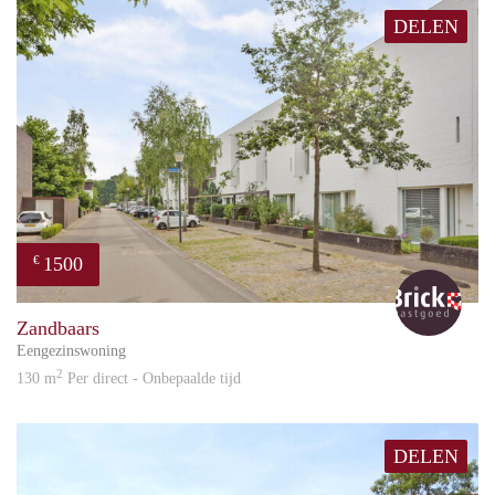
DELEN
1500
€
Bric
Zandbaars
Eengezinswoning
2
130 m
Per direct - Onbepaalde tijd
DELEN